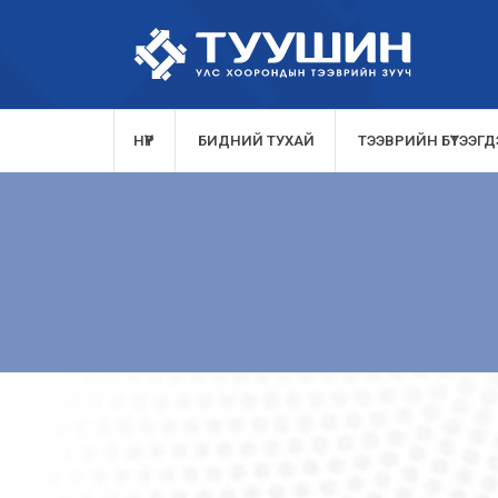
НҮҮР
БИДНИЙ ТУХАЙ
ТЭЭВРИЙН БҮТЭЭГДЭ