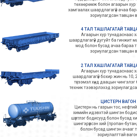
төхөөрөмж болон агаарын хур
хамгаалах шаардлагагүй ачаа ба
зориулагдсан тавцан 
4 ТАЛ ТАШЛАГАТАЙ ТАВЦ
Агаарын хур тунадаснаас 
шаардлагагүй дугуйт ба гинжит 
мод болон бусад ачаа бараа 
зориулагдсан тавцан 
2 ТАЛ ХАШЛАГАТАЙ ТАВЦ
Агаарын хур тунадаснаас 
шаардлагагүй бохир жин нь 10, 
түгээмэл хүнд даацын чингэлэг
техник тээвэрлэхэд зориулагдса
ЦИСТЕРН ВАГОН
Цистерн нь газрын тос, нефтийн 
химийн идэвхтэй шингэн бодису
шүлтлэг бодисууд болон бусад хим
шингэрүүлсэн хий (пропан-бутан,
болон бусад шингэн ачааг 
зориулалттай вагон