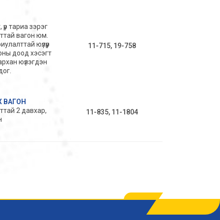
 үр тариа зэрэг
ттай вагон юм.
улалттай юүлүүр
11-715, 19-758
оны доод хэсэгт
архан юүлэгдэн
дог.
 ВАГОН
тай 2 давхар,
11-835, 11-1804
н