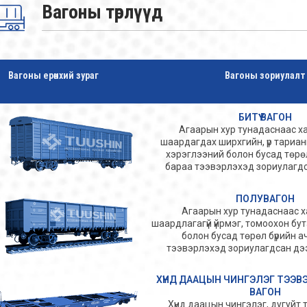
Вагоны төрлүүд
Вагоны ерөнхий зураг
Вагоны зориулалт
БИТҮҮ ВАГОН
Агаарын хур тунадаснаас х
шаардагдах ширхгийн, үр тариан
хэрэглээний болон бусад төрөл
бараа тээвэрлэхэд зориулагдса
ПОЛУВАГОН
Агаарын хур тунадаснаас 
шаардлагагүй үйрмэг, томоохон бу
болон бусад төрөл бүрийн а
тээвэрлэхэд зориулагдсан дээ
ХҮНД ДААЦЫН ЧИНГЭЛЭГ ТЭЭВ
ВАГОН
Хүнд даацын чингэлэг, дугуйт т