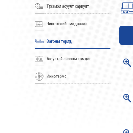
Түгээмэл асуулт хариулт
Чингэлэгийн мэдээлэл
Вагоны төрлүүд
Аюултай ачааны тэмдэг
Инкотермс