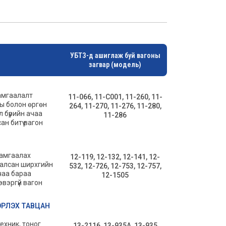
УБТЗ-д ашиглаж буй вагоны
загвар (модель)
амгаалалт
11-066, 11-C001, 11-260, 11-
ы болон өргөн
264, 11-270, 11-276, 11-280,
 бүрийн ачаа
11-286
н битүү вагон
хамгаалах
12-119, 12-132, 12-141, 12-
талсан ширхгийн
532, 12-726, 12-753, 12-757,
чаа бараа
12-1505
вэргүй вагон
ЭРЛЭХ ТАВЦАН
ехник, тоног
13-2116, 13-935А, 13-935