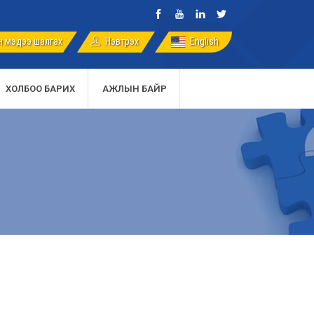
 мэдээ шалгах
English
Нэвтрэх
ХОЛБОО БАРИХ
АЖЛЫН БАЙР