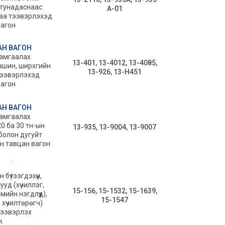
 тунадаснаас
А-01
раа тээвэрлэхэд
вагон
АН ВАГОН
хамгаалах
13-401, 13-4012, 13-4085,
машин, ширхгийн
13-926, 13-H451
тээвэрлэхэд
вагон
АН ВАГОН
хамгаалах
20 ба 30 тн-ын
13-935, 13-9004, 13-9007
 болон дугуйт
н тавцан вагон
бүтээгдэхүүн,
уд (хүчиллэг,
15-156, 15-1532, 15-1639,
ийн нэгдлүүд),
15-1547
 хүчилтөрөгч)
тээвэрлэх
.