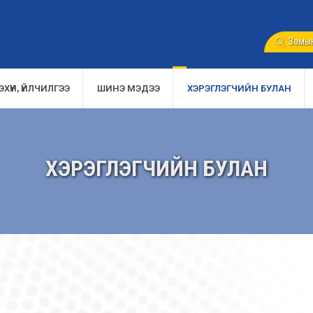
Замын
ХҮҮН, ҮЙЛЧИЛГЭЭ
ШИНЭ МЭДЭЭ
ХЭРЭГЛЭГЧИЙН БУЛАН
ХЭРЭГЛЭГЧИЙН БУЛАН