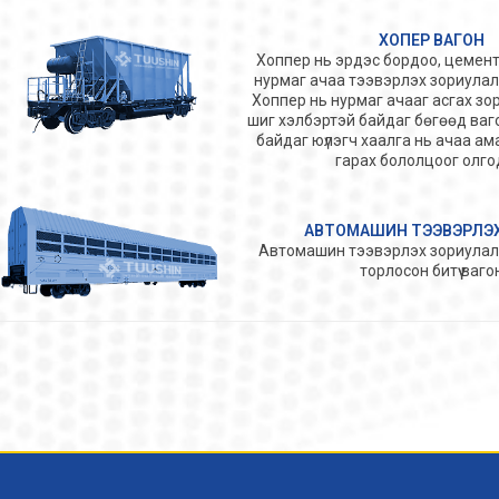
ХОПЕР ВАГОН
Хоппер нь эрдэс бордоо, цемент,
нурмаг ачаа тээвэрлэх зориулал
Хоппер нь нурмаг ачааг асгах зори
шиг хэлбэртэй байдаг бөгөөд ваг
байдаг юүлэгч хаалга нь ачаа ам
гарах бололцоог олго
АВТОМАШИН ТЭЭВЭРЛЭХ
Автомашин тээвэрлэх зориулалт
торлосон битүү ваго