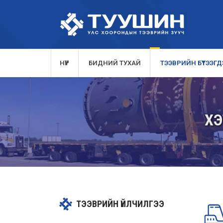
НҮҮР
БИДНИЙ ТУХАЙ
ТЭЭВРИЙН БҮТЭЭГДЭ
ХЭ
ТЭЭВРИЙН ҮЙЛЧИЛГЭЭ