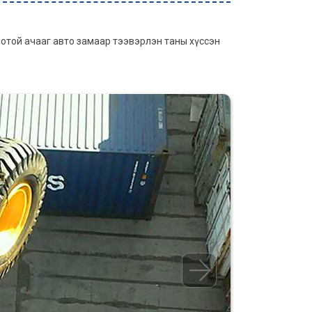
иотой ачааг авто замаар тээвэрлэн таны хүссэн