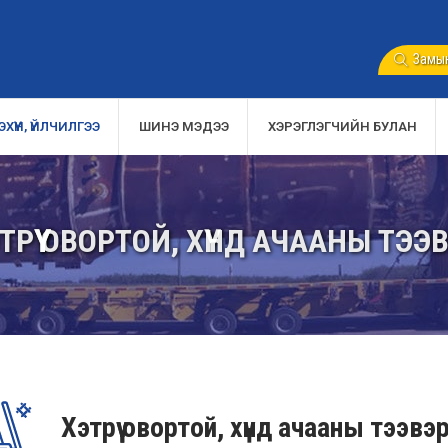
Замын
ХҮҮН, ҮЙЛЧИЛГЭЭ
ШИНЭ МЭДЭЭ
ХЭРЭГЛЭГЧИЙН БУЛАН
ТРҮҮ ОВОРТОЙ, ХҮНД АЧААНЫ ТЭЭ
Хэтрүү овортой, хүнд ачааны тээвэ