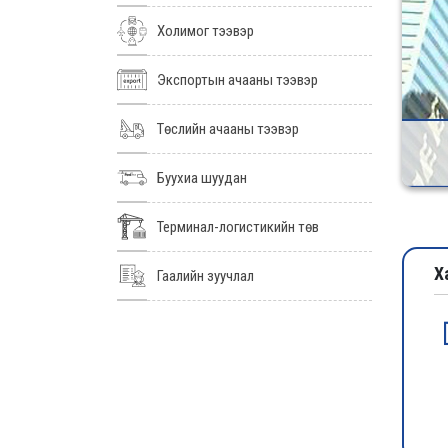
Холимог тээвэр
Экспортын ачааны тээвэр
Төслийн ачааны тээвэр
Буухиа шуудан
Терминал-логистикийн төв
Х
Гаалийн зуучлал