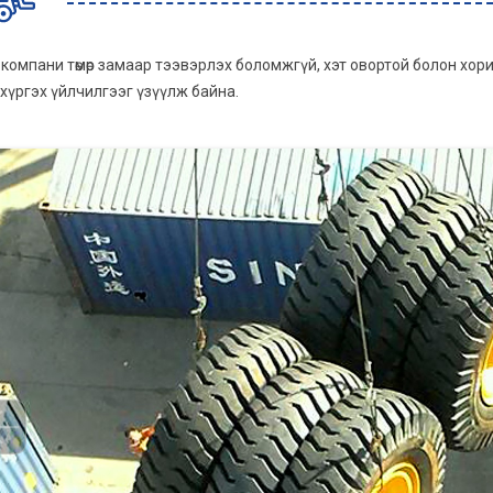
компани төмөр замаар тээвэрлэх боломжгүй, хэт овортой болон хор
 хүргэх үйлчилгээг үзүүлж байна.