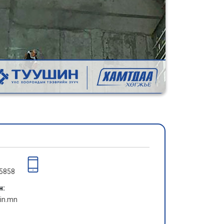
05858
н:
in.mn