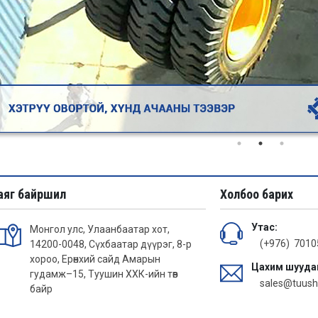
аяг байршил
Холбоо барих
Утас:
Монгол улс, Улаанбаатар хот,
(+976) 701
14200-0048, Сүхбаатар дүүрэг, 8-р
хороо, Ерөнхий сайд Амарын
Цахим шууда
гудамж–15, Туушин ХХК-ийн төв
sales@tuush
байр