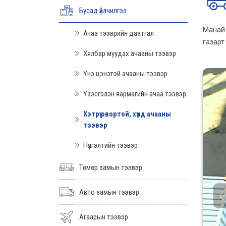
Бусад үйлчилгээ
Манай 
Ачаа тээврийн даатгал
газарт
Хялбар муудах ачааны тээвэр
Үнэ цэнэтэй ачааны тээвэр
Үзэсгэлэн яармагийн ачаа тээвэр
Хэтрүү овортой, хүнд ачааны
тээвэр
Нүүлгэлтийн тээвэр
Төмөр замын тээвэр
Авто замын тээвэр
Агаарын тээвэр