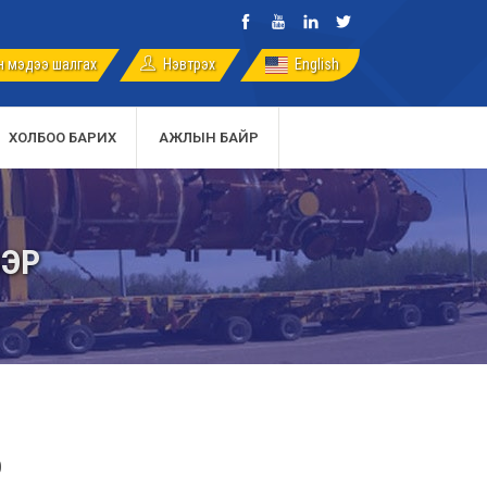
 мэдээ шалгах
English
Нэвтрэх
ХОЛБОО БАРИХ
АЖЛЫН БАЙР
ВЭР
р