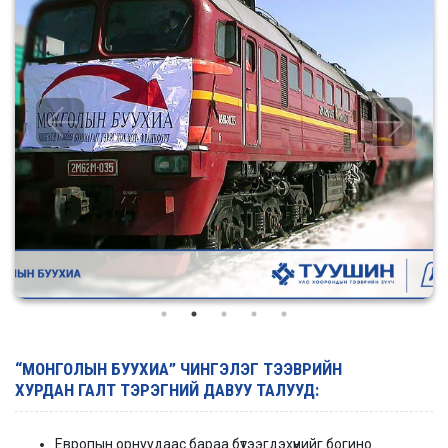
“МОНГОЛЫН БУУХИА” ЧИНГЭЛЭГ ТЭЭВРИЙН
ХУРДАН ГАЛТ ТЭРЭГНИЙ ДАВУУ ТАЛУУД:
Европын орнуудаас бараа бүтээгдэхүүнийг богино