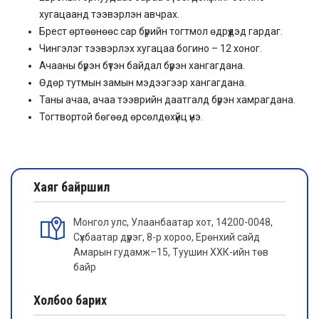
хугацаанд тээвэрлэн авчрах.
Брест өртөөнөөс сар бүрийн тогтмол өдрүүдэд гардаг.
Чингэлэг тээвэрлэх хугацаа богино – 12 хоног.
Ачааны бүрэн бүтэн байдал бүрэн хангагдана.
Өдөр тутмын замын мэдээгээр хангагдана.
Таны ачаа, ачаа тээврийн даатгалд бүрэн хамрагдана.
Тогтвортой бөгөөд өрсөлдөхүйц үнэ.
Хаяг байршил
Монгол улс, Улаанбаатар хот, 14200-0048,
Сүхбаатар дүүрэг, 8-р хороо, Ерөнхий сайд
Амарын гудамж–15, Туушин ХХК-ийн төв
байр
Холбоо барих