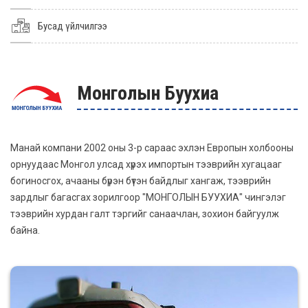
Бусад үйлчилгээ
Монголын Буухиа
Манай компани 2002 оны 3-р сараас эхлэн Европын холбооны
орнуудаас Монгол улсад хүрэх импортын тээврийн хугацааг
богиносгох, ачааны бүрэн бүтэн байдлыг хангаж, тээврийн
зардлыг багасгах зорилгоор "МОНГОЛЫН БУУХИА" чингэлэг
тээврийн хурдан галт тэргийг санаачлан, зохион байгуулж
байна.