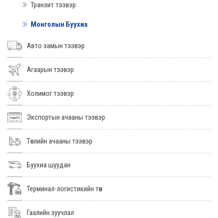
Транзит тээвэр
Монголын Буухиа
Авто замын тээвэр
Агаарын тээвэр
Холимог тээвэр
Экспортын ачааны тээвэр
Төслийн ачааны тээвэр
Буухиа шуудан
Терминал-логистикийн төв
Гаалийн зуучлал