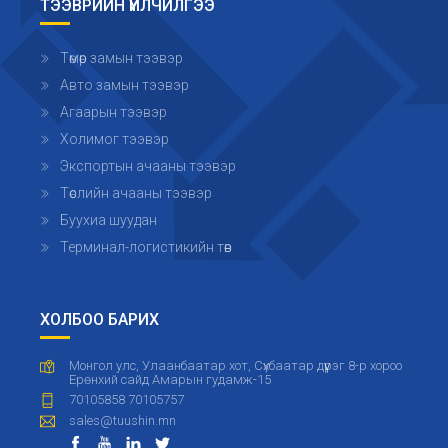
ТЭЭВРИЙН ҮЙЛЧИЛГЭЭ
Төмөр замын тээвэр
Авто замын тээвэр
Агаарын тээвэр
Холимог тээвэр
Экспортын ачааны тээвэр
Төслийн ачааны тээвэр
Буухиа шуудан
Терминал-логистикийн төв
ХОЛБОО БАРИХ
Монгол улс, Улаанбаатар хот, Сүхбаатар дүүрэг 8-р хороо
Ерөнхий сайд Амарын гудамж-15
70105858 70105757
sales@tuushin.mn