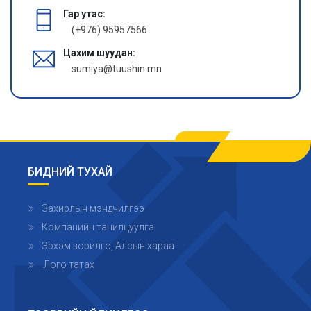
Гар утас:
(+976) 95957566
Цахим шуудан:
sumiya@tuushin.mn
БИДНИЙ ТУХАЙ
Захирлын мэндчилгээ
Компанийн танилцуулга
Эрхэм зорилго, Алсын хараа
Лого татах