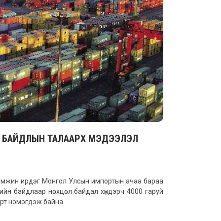
ӨЛ БАЙДЛЫН ТАЛААРХ МЭДЭЭЛЭЛ
амжин ирдэг Монгол Улсын импортын ачаа бараа
рийн байдлаар нөхцөл байдал хүндэрч 4000 гаруй
өрт нэмэгдэж байна.