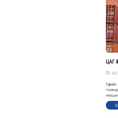
ЦАГ 
202
Сүүлий
тээвэр
нөхцөл
Ц