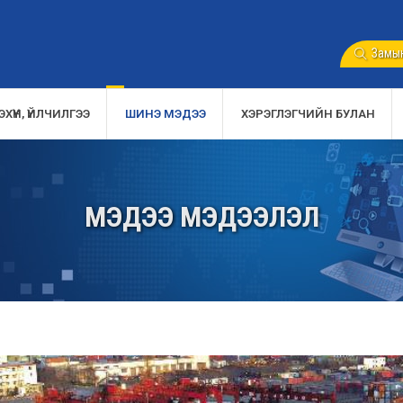
Замын
ХҮҮН, ҮЙЛЧИЛГЭЭ
ШИНЭ МЭДЭЭ
ХЭРЭГЛЭГЧИЙН БУЛАН
МЭДЭЭ МЭДЭЭЛЭЛ