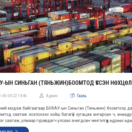
У-ЫН СИНЬГАН (ТЯНЬЖИН)БООМТОД ҮҮССЭН НӨХЦ
1-06-04 22:14:46
Админ
Гааль
ний мэдэж байгаагаар БНХАУ-ын Синьган (Тяньжин) боомтоор д
омтод саатаж эхэлснээс хойш багагүй хугацаа өнгөрсөн ч, өнөөд
эг саатаж, улмаар гуравдагч улсаас ачигдсан чингэлгүүд өдрөөс өд
ааш үзэх