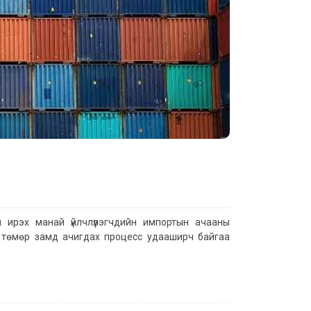
н ирэх манай үйлчлүүлэгчдийн импортын ачааны
с төмөр замд ачигдах процесс удааширч байгаа