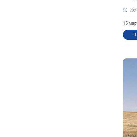
202
15 мар
Ц