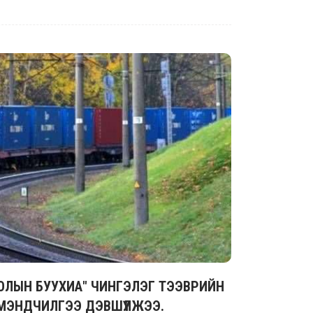
ОЛЫН БУУХИА" ЧИНГЭЛЭГ ТЭЭВРИЙН
МЭНДЧИЛГЭЭ ДЭВШҮҮЛЖЭЭ.