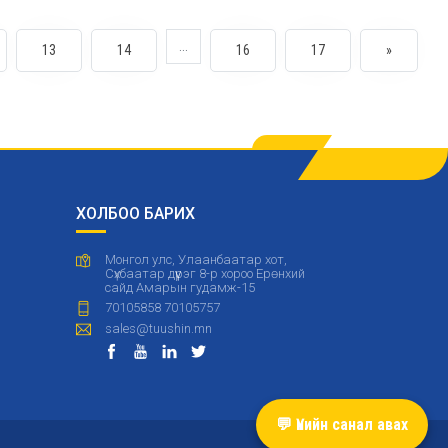
...
13
14
16
17
»
ХОЛБОО БАРИХ
Монгол улс, Улаанбаатар хот,
Сүхбаатар дүүрэг 8-р хороо Ерөнхий
сайд Амарын гудамж-15
70105858 70105757
sales@tuushin.mn
💬 Үнийн санал авах