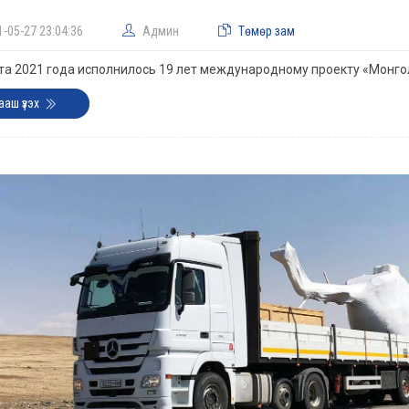
1-05-27 23:04:36
Админ
Төмөр зам
та 2021 года исполнилось 19 лет международному проекту «Монго
ааш үзэх