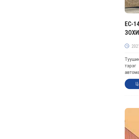
EC-1
ЗОХИ
202
Туушин
тэрэг
автома
Ц