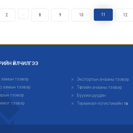
...
11
2
8
9
10
12
РИЙН ҮЙЛЧИЛГЭЭ
өр замын тээвэр
Экспортын ачааны тээвэр
о замын тээвэр
Төслийн ачааны тээвэр
арын тээвэр
Буухиа шуудан
имог тээвэр
Терминал-логистикийн төв