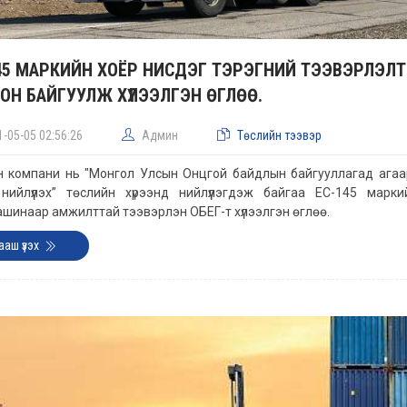
45 МАРКИЙН ХОЁР НИСДЭГ ТЭРЭГНИЙ ТЭЭВЭРЛЭ
ОН БАЙГУУЛЖ ХҮЛЭЭЛГЭН ӨГЛӨӨ.
1-05-05 02:56:26
Админ
Төслийн тээвэр
 компани нь "Монгол Улсын Онцгой байдлын байгууллагад агаа
 нийлүүлэх” төслийн хүрээнд нийлүүлэгдэж байгаа EC-145 мар
шинаар амжилттай тээвэрлэн ОБЕГ-т хүлээлгэн өглөө.
ааш үзэх