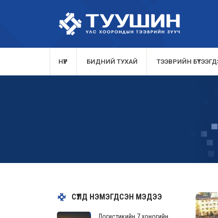
НҮҮР
БИДНИЙ ТУХАЙ
ТЭЭВРИЙН БҮТЭЭГДЭ
СҮҮЛД НЭМЭГДСЭН МЭДЭЭ
Логистикийн 7 хоногийн