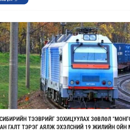
СИБИРИЙН ТЭЭВРИЙГ ЗОХИЦУУЛАХ ЗӨВЛӨЛ "МОНГ
АН ГАЛТ ТЭРЭГ АЯЛЖ ЭХЭЛСНИЙ 19 ЖИЛИЙН ОЙН 