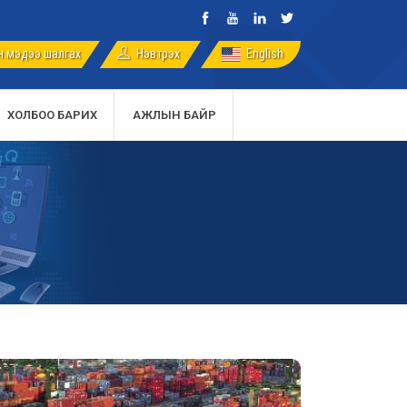
 мэдээ шалгах
English
Нэвтрэх
ХОЛБОО БАРИХ
АЖЛЫН БАЙР