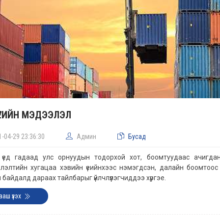
ҮЕИЙН МЭДЭЭЛЭЛ
1-04-29 23:36:30
Админ
Бусад
н үед гадаад улс орнуудын тодорхой хот, боомтуудаас ачигда
лэлтийн хугацаа хэвийн үеийнхээс нэмэгдсэн, далайн боомтоо
 байдалд дараах тайлбарыг үйлчлүүлэгчиддээ хүргэе.
ааш үзэх