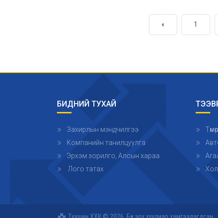
«
1
БИДНИЙ ТУХАЙ
ТЭЭВ
Захирлын мэндчилгээ
Төм
Компанийн танилцуулга
Авт
Эрхэм зорилго, Алсын хараа
Ага
Лого татах
Хол
Туушин ХХК © 2026. Бүх эрх хуулиар хамгаалагдсан.