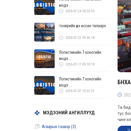
мэдэ ...
2026-07-24 09:26:59
тээврийн үнэ өссөн талаарх
...
2026-07-22 09:46:18
Логистикийн 7 хоногийн
мэдэ ...
2026-07-17 09:18:19
Логистикийн 7 хоногийн
БНХА
мэдэ ...
2026-07-07 10:22:25
202
Та бид
МЭДЭЭНИЙ АНГИЛЛУУД
тус бо
чингэл
Агаарын тээвэр (3)
Ц