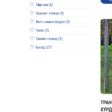
Төмөр зам (6)
Транзит тээвэр (0)
Авто замын мэдээ (4)
Гааль (2)
Төслийн тээвэр (2)
Бусад (27)
ТРАН
ХУРД