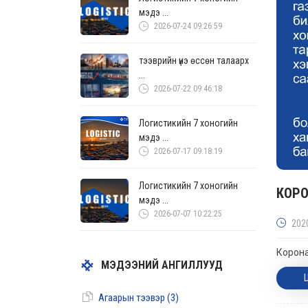
мэдэ ...
2026-07-24 09:26:59
тээврийн үнэ өссөн талаарх
...
2026-07-22 09:46:18
Логистикийн 7 хоногийн
мэдэ ...
2026-07-17 09:18:19
Логистикийн 7 хоногийн
КОРО
мэдэ ...
2026-07-07 10:22:25
202
Корона
МЭДЭЭНИЙ АНГИЛЛУУД
Агаарын тээвэр (3)