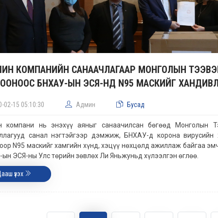
ИН КОМПАНИЙН САНААЧЛАГААР МОНГОЛЫН ТЭЭВЭ
ООНООС БНХАУ-ЫН ЭСЯ-НД N95 МАСКИЙГ ХАНДИВЛ
0-02-15 05:10:30
Админ
Бусад
н компани нь энэхүү аяныг санаачилсан бөгөөд Монголын Т
уллагууд санал нэгтэйгээр дэмжиж, БНХАУ-д корона вирусийн
оор N95 маскийг хамгийн хүнд, хэцүү нөхцөлд ажиллаж байгаа эмч 
ын ЭСЯ-ны Улс төрийн зөвлөх Ли Яньжуньд хүлээлгэн өглөө.
Цааш үзэх