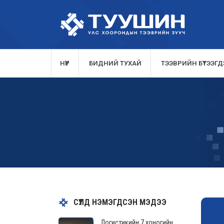
НҮҮР
БИДНИЙ ТУХАЙ
ТЭЭВРИЙН БҮТЭЭГДЭ
СҮҮЛД НЭМЭГДСЭН МЭДЭЭ
Логистикийн 7 хоногийн