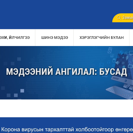
Замын
ХҮҮН, ҮЙЛЧИЛГЭЭ
ШИНЭ МЭДЭЭ
ХЭРЭГЛЭГЧИЙН БУЛАН
МЭДЭЭНИЙ АНГИЛАЛ: БУСАД