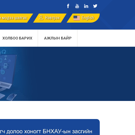
 мэдээ шалгах
English
Нэвтрэх
ХОЛБОО БАРИХ
АЖЛЫН БАЙР