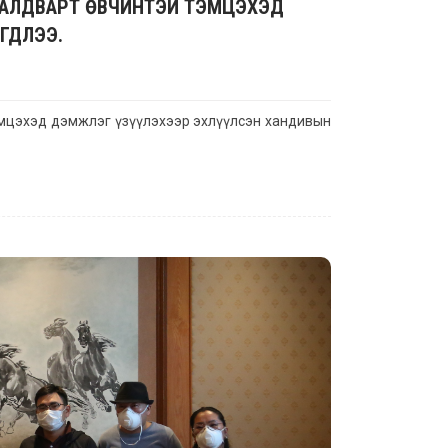
 ХАЛДВАРТ ӨВЧИНТЭЙ ТЭМЦЭХЭД
ЭГДЛЭЭ.
эмцэхэд дэмжлэг үзүүлэхээр эхлүүлсэн хандивын