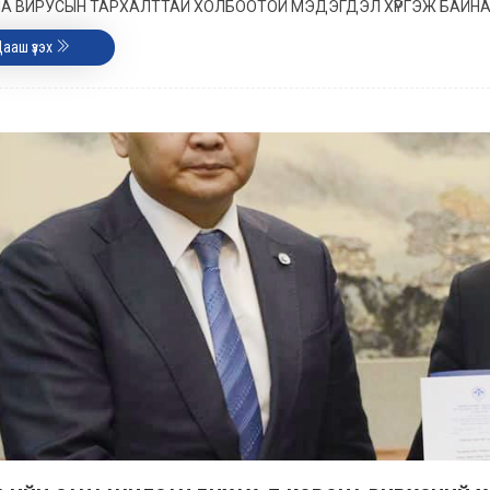
А ВИРУСЫН ТАРХАЛТТАЙ ХОЛБООТОЙ МЭДЭГДЭЛ ХҮРГЭЖ БАЙНА
Цааш үзэх