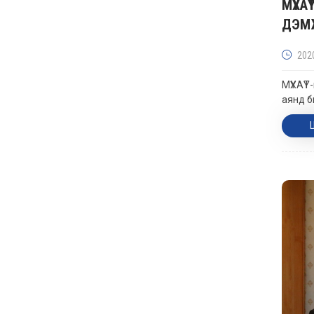
МҮХА
ДЭМЖ
202
МҮХАҮТ
аянд б