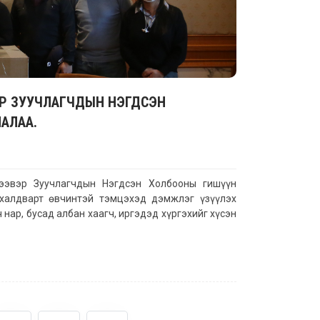
Р ЗУУЧЛАГЧДЫН НЭГДСЭН
АЛАА.
ээвэр Зуучлагчдын Нэгдсэн Холбооны гишүүн
 халдварт өвчинтэй тэмцэхэд дэмжлэг үзүүлэх
нар, бусад албан хаагч, иргэдэд хүргэхийг хүсэн