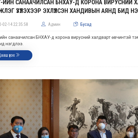
ҮТ-ИЙН САНААЧИЛСАН БНХАУ-Д КОРОНА ВИРУСНИЙ
ЛЭГ ҮЗҮҮЛЭХЭЭР ЭХЛҮҮЛСЭН ХАНДИВЫН АЯНД БИД Н
0-02-14 22:35:58
Админ
Бусад
-ийн санаачилсан БНХАУ-д корона вирусний халдварт өвчинтэй т
ид нэгдлээ.
Цааш үзэх