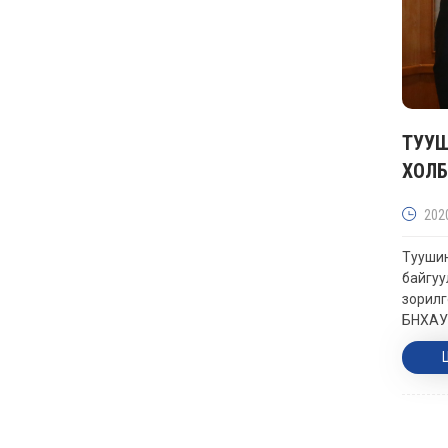
ТУУШ
ХОЛБ
202
Тууши
байгу
зорилг
БНХАУ-