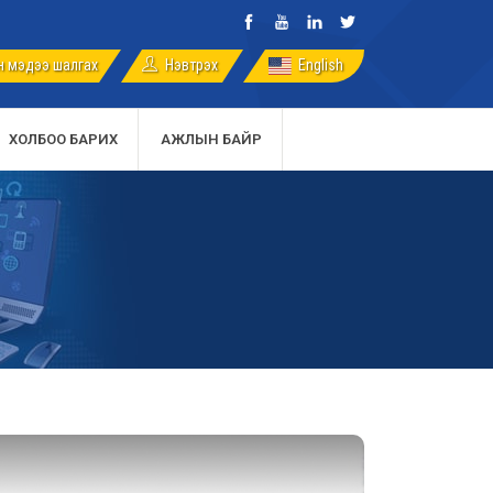
 мэдээ шалгах
English
Нэвтрэх
ХОЛБОО БАРИХ
АЖЛЫН БАЙР