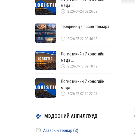
мэдэ ...
2026-07-24 09:26:59
тээврийн үнэ өссөн талаарх
...
2026-07-22 09:46:18
Логистикийн 7 хоногийн
мэдэ ...
2026-07-17 09:18:19
Логистикийн 7 хоногийн
мэдэ ...
2026-07-07 10:22:25
МЭДЭЭНИЙ АНГИЛЛУУД
Агаарын тээвэр (3)