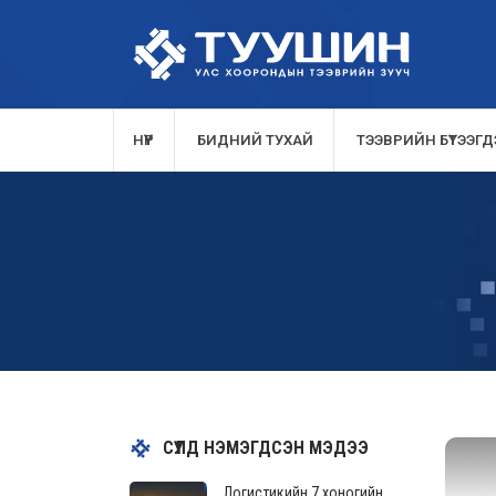
НҮҮР
БИДНИЙ ТУХАЙ
ТЭЭВРИЙН БҮТЭЭГДЭ
СҮҮЛД НЭМЭГДСЭН МЭДЭЭ
Логистикийн 7 хоногийн