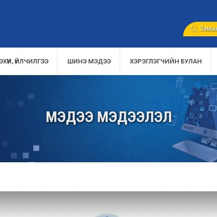
Замын
ХҮҮН, ҮЙЛЧИЛГЭЭ
ШИНЭ МЭДЭЭ
ХЭРЭГЛЭГЧИЙН БУЛАН
МЭДЭЭ МЭДЭЭЛЭЛ