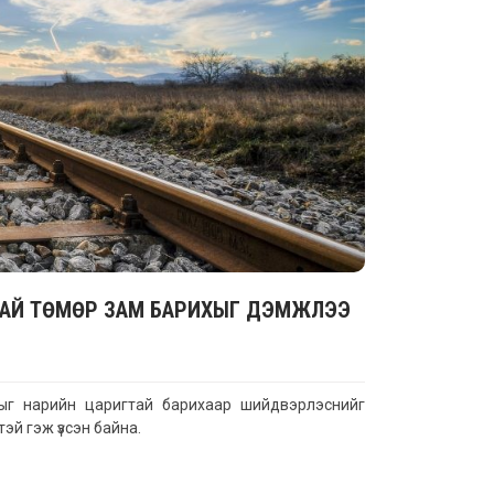
ТАЙ ТӨМӨР ЗАМ БАРИХЫГ ДЭМЖЛЭЭ
мыг нарийн царигтай барихаар шийдвэрлэснийг
эй гэж үзсэн байна.