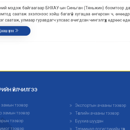
ний мэдэж байгаагаар БНХАУ-ын Синьган (Тяньжин) боомтоор д
омтод саатаж эхэлснээс хойш багагүй хугацаа өнгөрсөн ч, өнөөд
эг саатаж, улмаар гуравдагч улсаас ачигдсан чингэлгүүд өдрөөс өд
Цааш үзэх
РИЙН ҮЙЛЧИЛГЭЭ
өр замын тээвэр
Экспортын ачааны тээвэр
о замын тээвэр
Төслийн ачааны тээвэр
арын тээвэр
Буухиа шуудан
имог тээвэр
Терминал-логистикийн төв