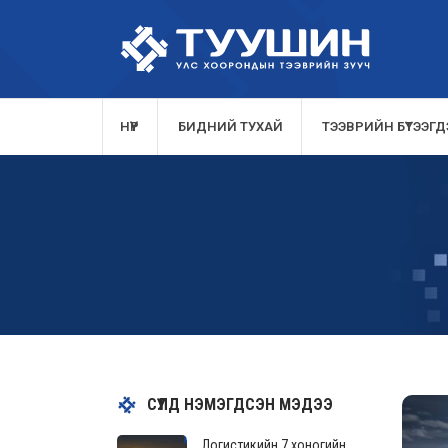
НҮҮР
БИДНИЙ ТУХАЙ
ТЭЭВРИЙН БҮТЭЭГДЭ
СҮҮЛД НЭМЭГДСЭН МЭДЭЭ
Логистикийн 7 хоногийн