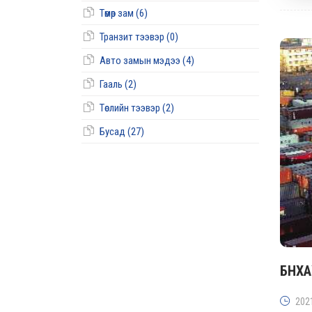
Төмөр зам (6)
Транзит тээвэр (0)
Авто замын мэдээ (4)
Гааль (2)
Төслийн тээвэр (2)
Бусад (27)
БНХА
202