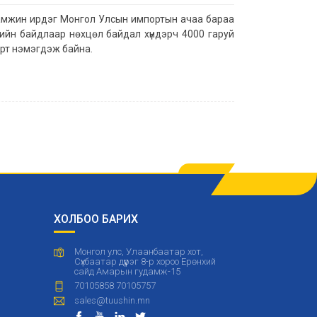
амжин ирдэг Монгол Улсын импортын ачаа бараа
рийн байдлаар нөхцөл байдал хүндэрч 4000 гаруй
өрт нэмэгдэж байна.
ХОЛБОО БАРИХ
Монгол улс, Улаанбаатар хот,
Сүхбаатар дүүрэг 8-р хороо Ерөнхий
сайд Амарын гудамж-15
70105858 70105757
sales@tuushin.mn