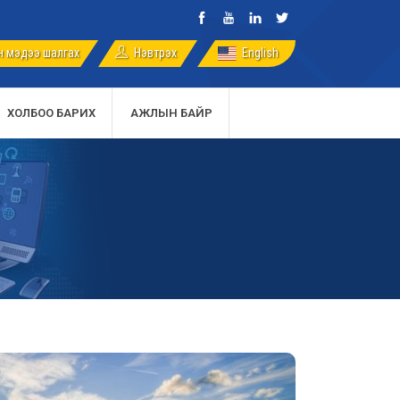
 мэдээ шалгах
English
Нэвтрэх
ХОЛБОО БАРИХ
АЖЛЫН БАЙР