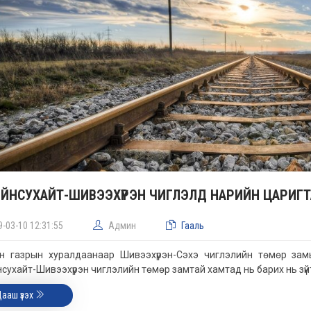
ЙНСУХАЙТ-ШИВЭЭХҮРЭН ЧИГЛЭЛД НАРИЙН ЦАРИГ
9-03-10 12:31:55
Админ
Гааль
йн газрын хуралдаанаар Шивээхүрэн-Сэхэ чиглэлийн төмөр за
сухайт-Шивээхүрэн чиглэлийн төмөр замтай хамтад нь барих нь зүйт
Цааш үзэх