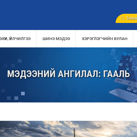
Замын
ХҮҮН, ҮЙЛЧИЛГЭЭ
ШИНЭ МЭДЭЭ
ХЭРЭГЛЭГЧИЙН БУЛАН
МЭДЭЭНИЙ АНГИЛАЛ: ГААЛЬ