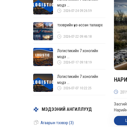
мэдэ ...
2026-07-24 09:26:59
тээврийн үнэ өссөн талаарх
...
2026-07-22 09:46:18
Логистикийн 7 хоногийн
мэдэ ...
2026-07-17 09:18:19
Логистикийн 7 хоногийн
НАРИ
мэдэ ...
2026-07-07 10:22:25
201
Засги
МЭДЭЭНИЙ АНГИЛЛУУД
Нарийн
Агаарын тээвэр (3)