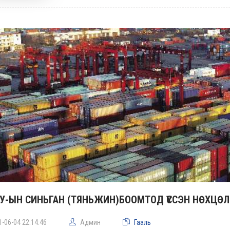
У-ЫН СИНЬГАН (ТЯНЬЖИН)БООМТОД ҮҮССЭН НӨХЦ
1-06-04 22:14:46
Админ
Гааль