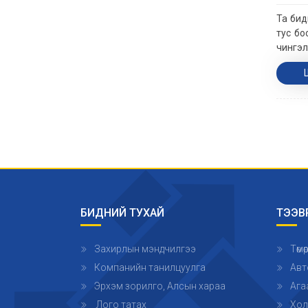
Та бид
тус бо
чингэл
БИДНИЙ ТУХАЙ
ТЭЭВ
Захирлын мэндчилгээ
Төм
Компанийн танилцуулга
Авт
Эрхэм зорилго, Алсын хараа
Ага
Лого татах
Хол